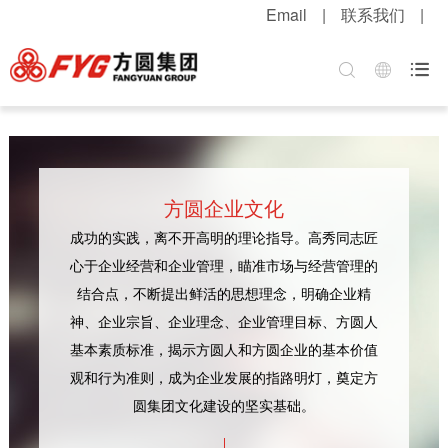
Email
|
联系我们
|
首页
关于方圆
方圆新闻
产品中心
服务中心
招贤纳士

集团介绍
公司新闻
混凝土机械
客户服务
职位招聘
企业文化
媒体报道
升降起重机械
配件服务
简历投递
公司荣誉
视频中心
筑路机械
在线留言
感受方圆
方圆企业文化
技术实力
视频新闻
桩工机械
网上订购
人才战略
成功的实践，离不开高明的理论指导。高秀同志匠
心于企业经营和企业管理，瞄准市场与经营管理的
发展战略
新品速递
环卫机械
工程案例
福利待遇
结合点，不断提出鲜活的思想理念，明确企业精
粮油酒业
产品维护
联系我们
神、企业宗旨、企业理念、企业管理目标、方圆人
基本素质标准，揭示方圆人和方圆企业的基本价值
行业知识
观和行为准则，成为企业发展的指路明灯，奠定方
圆集团文化建设的坚实基础。
解决方案