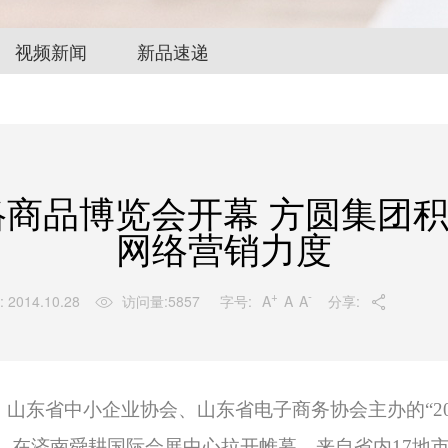
视频新闻
新品速递
网络商品博览会开幕 方圆集团
网络营销力度
+
-
字号:
A
A
A
 2014.10.28
访问量:
5857
分享:


持，山东省中小企业协会、山东省电子商务协会主办的
“
）在济南舜耕国际会展中心拉开帷幕。来自省内17地市