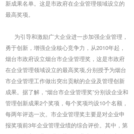
新成果名单。这是市政府在企业管理领域设立的
最高奖项。
为引导和激励广大企业进一步加强企业管理，
勇于创新，增强企业核心竞争力，从2010年起，
烟台市政府设立烟台市企业管理奖，这是市政府
在企业管理领域设立的最高奖项,分别授予为烟台
市企业管理工作做出突出贡献的企业及管理创新
成果。据了解，“烟台市企业管理奖”分别设企业和
管理创新成果2个奖项，每个奖项均设10个名额，
每两年评选一次。市企业管理奖主要是对企业申
报奖项前3年企业管理业绩的综合评价。其中，第