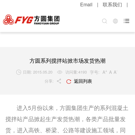
Email
|
联系我们
|
首页
关于方圆
方圆新闻
产品中心
服务中心
招贤纳士

集团介绍
公司新闻
混凝土机械
客户服务
职位招聘
企业文化
媒体报道
升降起重机械
配件服务
简历投递
公司荣誉
视频中心
筑路机械
在线留言
感受方圆
方圆系列搅拌站掀市场发货热潮
技术实力
视频新闻
桩工机械
网上订购
人才战略
+
-
字号:
A
A
A
日期: 2015.05.20
访问量:
4193


返回列表
分享:
发展战略
新品速递
环卫机械
工程案例
福利待遇


粮油酒业
产品维护
联系我们
进入
5月份以来，方圆集团生产的系列混凝土
行业知识
搅拌站产品掀起生产发货热潮，各类产品批量发
解决方案
货，进入高铁、桥梁、公路等建设施工领域，同