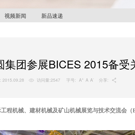
视频新闻
新品速递
圆集团参展BICES 2015备受
+
-
字号:
A
A
A
 2015.09.28
访问量:
2547
分享:


工程机械、建材机械及矿山机械展览与技术交流会（BI