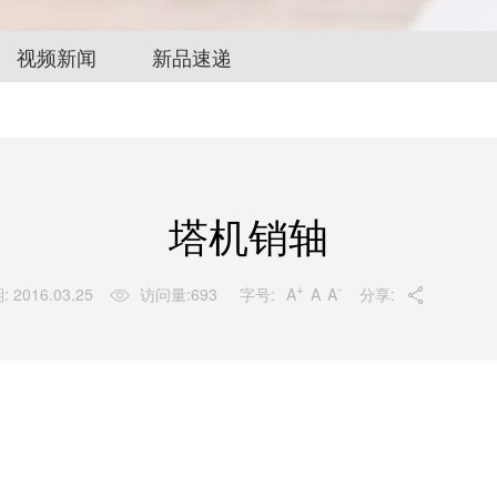
视频新闻
新品速递
塔机销轴
+
-
字号:
A
A
A
 2016.03.25
访问量:
693
分享:

