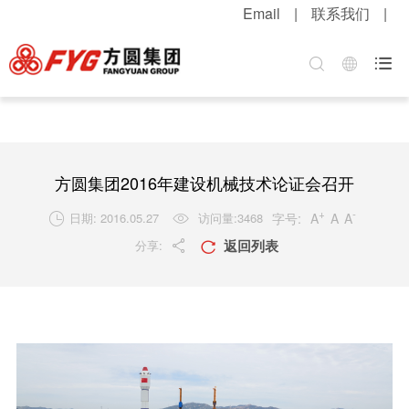
Email
|
联系我们
|
首页
关于方圆
方圆新闻
产品中心
服务中心
招贤纳士

集团介绍
公司新闻
混凝土机械
客户服务
职位招聘
企业文化
媒体报道
升降起重机械
配件服务
简历投递
公司荣誉
视频中心
筑路机械
在线留言
感受方圆
方圆集团2016年建设机械技术论证会召开
技术实力
视频新闻
桩工机械
网上订购
人才战略
+
-
字号:
A
A
A
日期: 2016.05.27
访问量:
3468


返回列表
分享:
发展战略
新品速递
环卫机械
工程案例
福利待遇


粮油酒业
产品维护
联系我们
行业知识
解决方案