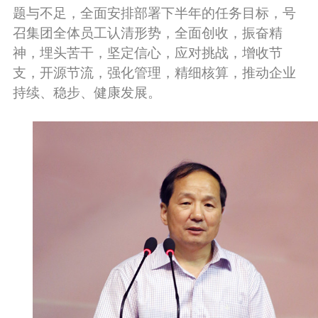
题与不足，全面安排部署下半年的任务目标，号
召集团全体员工认清形势，全面创收，振奋精
神，埋头苦干，坚定信心，应对挑战，增收节
支，开源节流，强化管理，精细核算，推动企业
持续、稳步、健康发展。