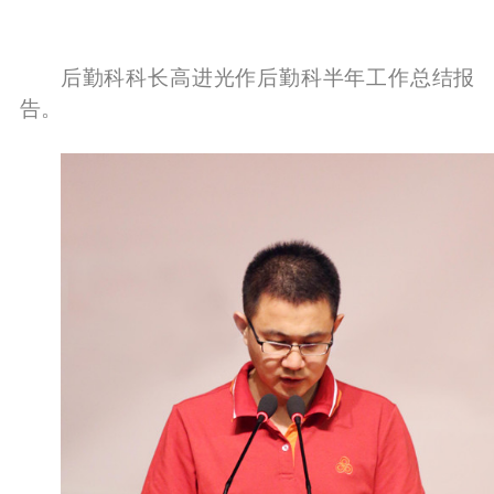
后勤科科长高进光作后勤科半年工作总结报
告。