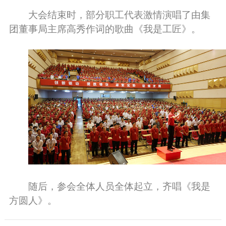
大会结束时，部分职工代表激情演唱了由集
团董事局主席高秀作词的歌曲《我是工匠》。
随后，参会全体人员全体起立，齐唱《我是
方圆人》。