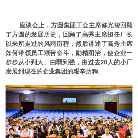
座谈
会上，方圆
集团
工会主席修光玺回顾
了方圆的发展历史，
回顾了高秀主席担任厂长
以来
所走过的风雨历程，然后讲述了高
秀
主席
如何带领
员工艰苦奋斗，
励精图治，
使企业
一
步步从小到大、由弱到强，由过去
20
人的小厂
发展到现在的企业集团的
艰辛
历程
。