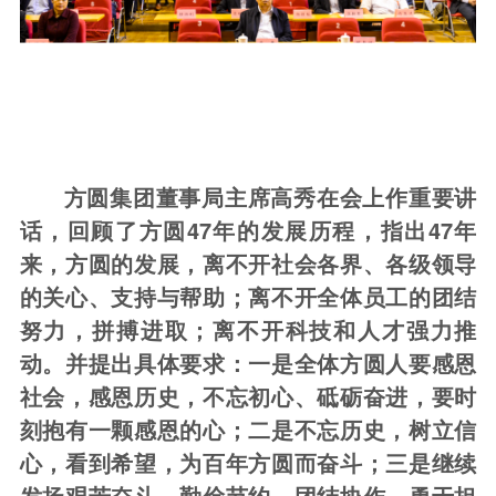
方圆
集团董事局主席高秀在会上
作重要讲
话，
回顾了
方圆
47
年
的发展
历程，指出
47
年
来
，
方圆的发展
，
离不开社会各界、
各级
领导
的关心
、
支持
与帮助
；离不开全体员工的团结
努力，拼搏
进取；离不开科技和人才强力推
动
。
并提出具体要求：一是
全体方圆人
要感恩
社会，感恩历史，不忘初心、砥砺奋进，要时
刻抱有一颗感恩的心；二是不忘历史，树立信
心，看到希望，为百年方圆而奋斗；三是
继续
发扬艰苦
奋斗、勤俭节约、团结协作、勇于担