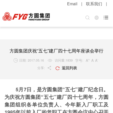
Email
|
联系我们
|
首页
关于方圆
方圆新闻
产品中心
服务中心
招贤纳士

集团介绍
公司新闻
混凝土机械
客户服务
职位招聘
企业文化
媒体报道
升降起重机械
配件服务
简历投递
公司荣誉
视频中心
筑路机械
在线留言
感受方圆
方圆集团庆祝“五七”建厂四十七周年座谈会举行
技术实力
视频新闻
桩工机械
网上订购
人才战略
+
-
字号:
A
A
A
日期: 2017.05.16
访问量:
1839


返回列表
分享:
发展战略
新品速递
环卫机械
工程案例
福利待遇


粮油酒业
产品维护
联系我们
5月
7
日
，
是
方圆集团“五七”建厂纪念日。
行业知识
为庆祝方圆集团“五七”建厂四十七周年，方圆
解决方案
集团
组织各单位负责人、今年新入厂职工及
1985年以前入厂的老职工
在方圆会议中心召开