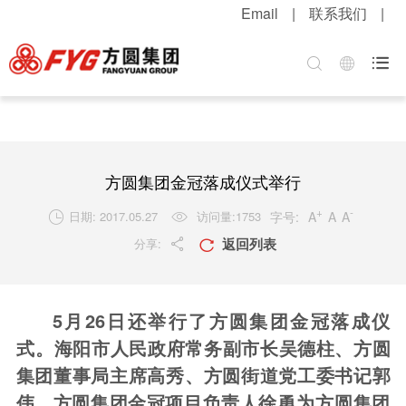
Email
|
联系我们
|
首页
关于方圆
方圆新闻
产品中心
服务中心
招贤纳士

集团介绍
公司新闻
混凝土机械
客户服务
职位招聘
企业文化
媒体报道
升降起重机械
配件服务
简历投递
公司荣誉
视频中心
筑路机械
在线留言
感受方圆
方圆集团金冠落成仪式举行
技术实力
视频新闻
桩工机械
网上订购
人才战略
+
-
字号:
A
A
A
日期: 2017.05.27
访问量:
1753


返回列表
分享:
发展战略
新品速递
环卫机械
工程案例
福利待遇


粮油酒业
产品维护
联系我们
5月26日还举行了方圆集团金冠落成仪
行业知识
式。海
阳市人民政府常务副市长吴德柱、方圆
解决方案
集团董事局主席高秀、方圆街道党工委书记郭
伟、方圆集团金冠项目负责人徐勇
为方圆集团