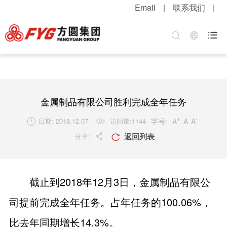
Email
|
联系我们
|
首页
关于方圆
方圆新闻
产品中心
服务中心
招贤纳士

集团介绍
公司新闻
混凝土机械
客户服务
职位招聘
企业文化
媒体报道
升降起重机械
配件服务
简历投递
公司荣誉
视频中心
筑路机械
在线留言
感受方圆
金属制品有限公司胜利完成全年任务
技术实力
视频新闻
桩工机械
网上订购
人才战略
+
-
字号:
A
A
A
日期: 2018.12.07
访问量:
1144


返回列表
分享:
发展战略
新品速递
环卫机械
工程案例
福利待遇


粮油酒业
产品维护
联系我们
截止到
2018年12
月
3
日，
金属制品有限公
行业知识
司提前
完成全年任务。占年任务的
100.06%
，
解决方案
比去年同期增长
14.3
%
。