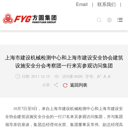
Email
|
联系我们
|
首页
关于方圆
方圆新闻
产品中心
服务中心
招贤纳士

集团介绍
公司新闻
混凝土机械
客户服务
职位招聘
企业文化
媒体报道
升降起重机械
配件服务
简历投递
公司荣誉
视频中心
筑路机械
在线留言
感受方圆
上海市建设机械检测中心和上海市建设安全协会建筑
技术实力
视频新闻
桩工机械
网上订购
人才战略
设施安全分会考察团一行来宾参观访问集团
+
-
字号:
A
A
A
日期: 2011.12.10
访问量:
9029


发展战略
新品速递
环卫机械
工程案例
福利待遇
返回列表
分享:


粮油酒业
产品维护
联系我们
行业知识
10月7日至9日，来自上海市建设机械检测中心和上海市建设安
解决方案
全协会建筑设施安全分会的一行27名来宾参观访问集团，并与集团
领导亲切座谈，集团总经理何永荣、集团董事吴常伟、副总经理高