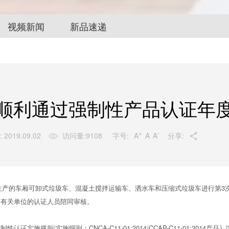
视频新闻
新品速递
顺利通过强制性产品认证年
+
-
字号:
A
A
A
 2019.09.02
访问量:
9108
分享:


生产的车厢可卸式垃圾车、混凝土搅拌运输车、洒水车和压缩式垃圾车进行第3
及有关单位的认证人员陪同审核。
则/实施细则：CNCA-C11-01:2014/CCAP-C11-01:2014产品