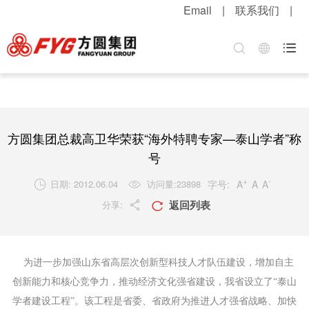
Email
|
联系我们
|
首页
关于方圆
方圆新闻
产品中心
服务中心
招贤纳士

集团介绍
公司新闻
混凝土机械
客户服务
职位招聘
企业文化
媒体报道
升降起重机械
配件服务
简历投递
公司荣誉
视频中心
筑路机械
在线留言
感受方圆
方圆集团总裁高卫华荣获“海外特聘专家—泰山学者”称
技术实力
视频新闻
桩工机械
网上订购
人才战略
号
+
-
字号:
A
A
A
日期: 2012.06.04
访问量:
23898


发展战略
新品速递
环卫机械
工程案例
福利待遇
返回列表
分享:


粮油酒业
产品维护
联系我们
行业知识
为进一步加强山东省高层次创新型科技人才队伍建设，增加自主
解决方案
创新能力和核心竞争力，推动经济文化强省建设，我省设立了“泰山
学者建设工程”。该工程是省委、省政府为推进人才强省战略、加快