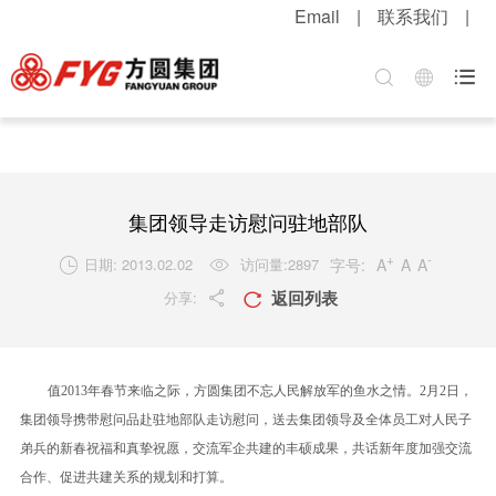
Email
|
联系我们
|
首页
关于方圆
方圆新闻
产品中心
服务中心
招贤纳士

集团介绍
公司新闻
混凝土机械
客户服务
职位招聘
企业文化
媒体报道
升降起重机械
配件服务
简历投递
公司荣誉
视频中心
筑路机械
在线留言
感受方圆
集团领导走访慰问驻地部队
技术实力
视频新闻
桩工机械
网上订购
人才战略
+
-
字号:
A
A
A
日期: 2013.02.02
访问量:
2897


返回列表
分享:
发展战略
新品速递
环卫机械
工程案例
福利待遇


粮油酒业
产品维护
联系我们
值
2013
年春节来临之际，方圆集团不忘人民解放军的鱼水之情。
2
月
2
日，
行业知识
集团领导携带慰问品赴驻地部队走访慰问，送去集团领导及全体员工对人民子
弟兵的新春祝福和真挚祝愿，交流军企共建的丰硕成果，共话新年度加强交流
解决方案
合作、促进共建关系的规划和打算。