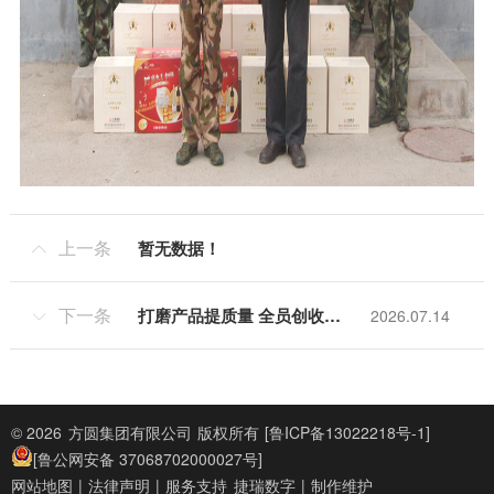
上一条
暂无数据！

下一条
打磨产品提质量 全员创收增效益 方圆集团2026年半年工作总结大会召开
2026.07.14

© 2026
方圆集团有限公司
版权所有
[鲁ICP备13022218号-1]
[鲁公网安备 37068702000027号]
网站地图
|
法律声明
|
服务支持
捷瑞数字
|
制作维护