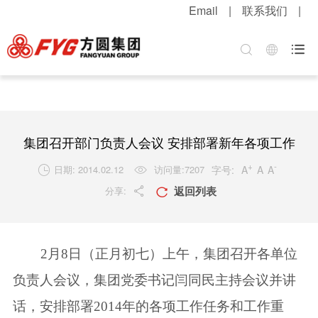
Email
|
联系我们
|
首页
关于方圆
方圆新闻
产品中心
服务中心
招贤纳士

集团介绍
公司新闻
混凝土机械
客户服务
职位招聘
企业文化
媒体报道
升降起重机械
配件服务
简历投递
公司荣誉
视频中心
筑路机械
在线留言
感受方圆
集团召开部门负责人会议 安排部署新年各项工作
技术实力
视频新闻
桩工机械
网上订购
人才战略
+
-
字号:
A
A
A
日期: 2014.02.12
访问量:
7207


返回列表
分享:
发展战略
新品速递
环卫机械
工程案例
福利待遇


粮油酒业
产品维护
联系我们
2月8日（正月初七）上午，集团召开各单位
行业知识
负责人会议，集团党委书记闫同民主持会议并讲
解决方案
话，安排部署2014年的各项工作任务和工作重