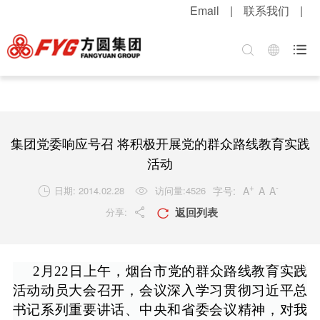
Email
|
联系我们
|
首页
关于方圆
方圆新闻
产品中心
服务中心
招贤纳士

集团介绍
公司新闻
混凝土机械
客户服务
职位招聘
企业文化
媒体报道
升降起重机械
配件服务
简历投递
公司荣誉
视频中心
筑路机械
在线留言
感受方圆
集团党委响应号召 将积极开展党的群众路线教育实践
技术实力
视频新闻
桩工机械
网上订购
人才战略
活动
+
-
字号:
A
A
A
日期: 2014.02.28
访问量:
4526


发展战略
新品速递
环卫机械
工程案例
福利待遇
返回列表
分享:


粮油酒业
产品维护
联系我们
行业知识
2月22日上午，
烟台市
党的群众路线教育实践
活动动员大会召开，会议深入学习贯彻习近平总
解决方案
书记系列重要讲话、中央和省委会议精神，对我