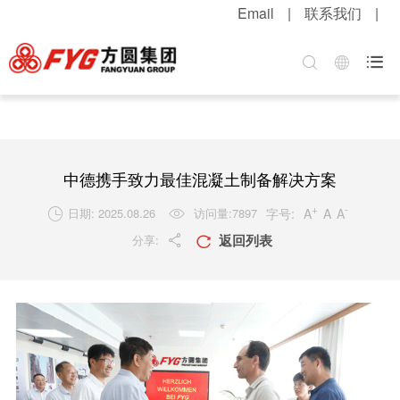
Email
|
联系我们
|
首页
关于方圆
方圆新闻
产品中心
服务中心
招贤纳士

集团介绍
公司新闻
混凝土机械
客户服务
职位招聘
企业文化
媒体报道
升降起重机械
配件服务
简历投递
公司荣誉
视频中心
筑路机械
在线留言
感受方圆
中德携手致力最佳混凝土制备解决方案
技术实力
视频新闻
桩工机械
网上订购
人才战略
+
-
字号:
A
A
A
日期: 2025.08.26
访问量:
7897


返回列表
分享:
发展战略
新品速递
环卫机械
工程案例
福利待遇


粮油酒业
产品维护
联系我们
行业知识
解决方案