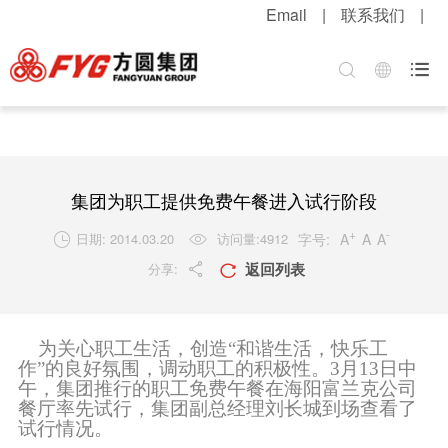
Email
|
联系我们
|
首页
关于方圆
方圆新闻
产品中心
服务中心
招贤纳士

集团介绍
公司新闻
混凝土机械
客户服务
职位招聘
企业文化
媒体报道
升降起重机械
配件服务
简历投递
公司荣誉
视频中心
筑路机械
在线留言
感受方圆
集团为职工提供免费午餐进入试行阶段
技术实力
视频新闻
桩工机械
网上订购
人才战略
+
-
字号:
A
A
A
日期: 2014.03.20
访问量:
4912


返回列表
分享:
发展战略
新品速递
环卫机械
工程案例
福利待遇


粮油酒业
产品维护
联系我们
为关心职工生活，创造“和谐生活，快乐工
行业知识
作”的良好氛围，调动职工的积极性。3月13日中
午，集团推行的职工免费午餐在海阳富兰克公司
餐厅率先试行，集团副总经理刘长城到场查看了
解决方案
试行情况。