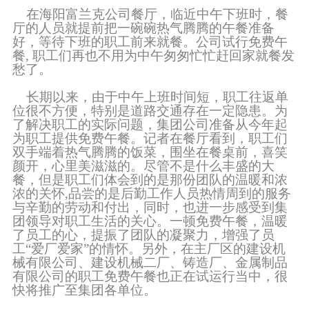
在海阳富兰克公司餐厅，临近中午下班时，餐
厅的人员就提前把一碗碗热气腾腾的午餐准备
好，等待下班的职工前来就餐。公司试行免费午
餐, 职工们再也不用为中午匆匆忙忙赶回家就餐发
愁了。
长期以来，由于中午上班时间短，职工往返单
位很不方便，特别是道路交通存在一定隐患。为
了解决职工的实际问题，集团公司准备从今年起
为职工提供免费午餐。记者在餐厅看到，职工们
双手端着热气腾腾的饭菜，围坐在餐桌前，喜笑
颜开，心里美滋滋的。尽管不是什么丰盛的大
餐，但是职工们体会到的是那份团队的温暖和浓
浓的关怀
,
品尝的是后勤工作人员热情周到的服务
与辛勤的劳动和付出，同时，也进一步感受到集
团领导对职工生活的关心。一顿免费午餐，温暖
了员工的心，提振了团队的凝聚力，增强了员
工“爱厂爱家”的情怀。另外，在主厂区的建设机
械有限公司、建设机械二厂、铸造厂、金属制品
有限公司的职工免费午餐也正在试运行当中，很
快将推广至集团各单位。