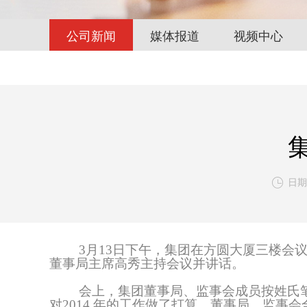
公司新闻
媒体报道
视频中心
日期:

3月13日下午，集团在方圆大厦三楼
董事局主席高秀主持会议并讲话。
会上，集团董事局、监事会成员按姓氏笔
对2014 年的工作做了打算。董事局、监