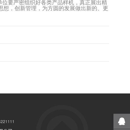
单位要严密组织好各类产品样机，真正展出精
思想，创新管理，为方圆的发展做出新的、更
221111