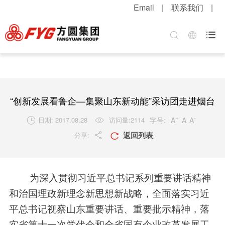
Email
|
联系我们
|
首页
关于方圆
方圆新闻
产品中心
服务中心
招贤纳士

集团介绍
公司新闻
混凝土机械
客户服务
职位招聘
企业文化
媒体报道
升降起重机械
配件服务
简历投递
公司荣誉
视频中心
筑路机械
在线留言
感受方圆
“创新发展看鲁企—集聚山东新动能”采访团走进烟台
技术实力
视频新闻
桩工机械
网上订购
人才战略
+
-
字号:
A
A
A
日期: 2017.08.28
访问量:
2114


返回列表
分享:
发展战略
新品速递
环卫机械
工程案例
福利待遇


粮油酒业
产品维护
联系我们
为深入贯彻习近平总书记系列重要讲话精神
行业知识
和治国理政新理念新思想新战略
，
全面落实习近
解决方案
平总书记视察山东重要讲话、重要批示精神，落
实省第十一次党代会和全省国有企业改革发展工