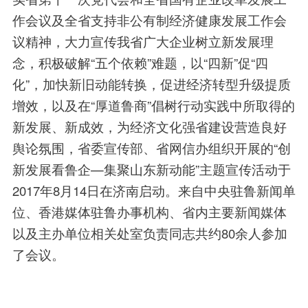
作会议及全省支持非公有制经济健康发展工作会
议精神，大力宣传我省广大企业树立新发展理
念
，
积极破解
“
五个依赖
”
难题，以
“
四新
”
促
“
四
化
”
，加快新旧动能转换，促进经济转型升级提质
增效，以及在
“
厚道鲁商
”
倡树行动实践中所取得的
新发展、新成效，为经济文化强省建设营造良好
舆论氛围，省委宣传部、省网信办组织开展的
“
创
新发展看鲁企—集聚山东新动能
”
主题宣传活动于
2017年8月14日在济南启动
。
来自中央驻鲁新闻单
位、香港媒体驻鲁办事机构、省内主要新闻媒体
以及主办单位相关处室负责同志共约80余人参加
了会议。