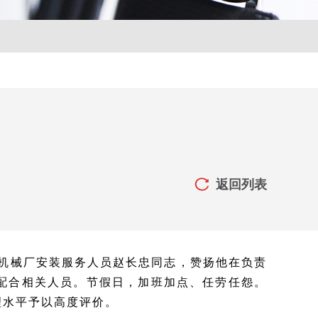
返回列表

机械厂安装服务人员赵长忠同志，赞扬他在负责
配合相关人员。节假日，加班加点、任劳任怨。
理水平予以高度评价。