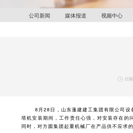
公司新闻
媒体报道
视频中心
日期:

8月
28
日，山东蓬建建工集团有限公司设
塔机安装期间，工作责任心强，对安装存在的
同时，对方圆集团起重机械厂在产品供不应求