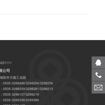
221111
限公司
海阳市方圆工业园
35-3298406/3298254/3298256
35-3298209/3298281/3298213
35-3298137/3298219
35-3299338/3299389