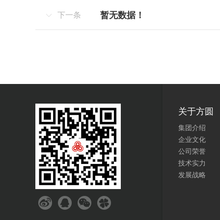
暂无数据！
下一条

关于方圆
集团介绍
企业文化
公司荣誉
技术实力
发展战略