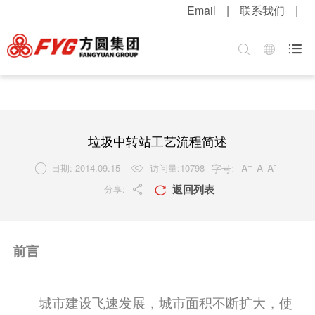
Email
|
联系我们
|
首页
关于方圆
方圆新闻
产品中心
服务中心
招贤纳士

集团介绍
公司新闻
混凝土机械
客户服务
职位招聘
企业文化
媒体报道
升降起重机械
配件服务
简历投递
公司荣誉
视频中心
筑路机械
在线留言
感受方圆
垃圾中转站工艺流程简述
技术实力
视频新闻
桩工机械
网上订购
人才战略
+
-
字号:
A
A
A
日期: 2014.09.15
访问量:
10798


返回列表
分享:
发展战略
新品速递
环卫机械
工程案例
福利待遇


粮油酒业
产品维护
联系我们
前言
行业知识
解决方案
城市建设飞速发展，城市面积不断扩大，使