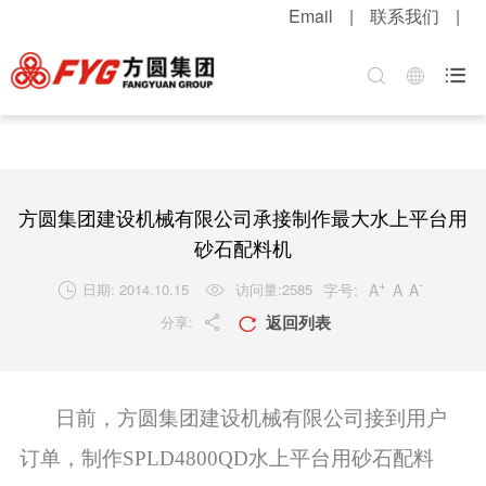
Email
|
联系我们
|
首页
关于方圆
方圆新闻
产品中心
服务中心
招贤纳士

集团介绍
公司新闻
混凝土机械
客户服务
职位招聘
企业文化
媒体报道
升降起重机械
配件服务
简历投递
公司荣誉
视频中心
筑路机械
在线留言
感受方圆
方圆集团建设机械有限公司承接制作最大水上平台用
技术实力
视频新闻
桩工机械
网上订购
人才战略
砂石配料机
+
-
字号:
A
A
A
日期: 2014.10.15
访问量:
2585


发展战略
新品速递
环卫机械
工程案例
福利待遇
返回列表
分享:


粮油酒业
产品维护
联系我们
行业知识
日前，方圆集团
建设机械有限公司接到
用户
解决方案
订单，制
作
SPLD4800QD水上平台用砂石配料