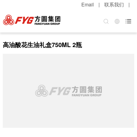
Email
|
联系我们
|
首页
关于方圆
方圆新闻
产品中心
服务中心
招贤纳士

集团介绍
公司新闻
混凝土机械
客户服务
职位招聘
企业文化
媒体报道
升降起重机械
配件服务
简历投递
高油酸花生油礼盒750ML 2瓶
公司荣誉
视频中心
筑路机械
在线留言
感受方圆
技术实力
视频新闻
桩工机械
网上订购
人才战略
发展战略
新品速递
环卫机械
工程案例
福利待遇
粮油酒业
产品维护
联系我们
行业知识
解决方案