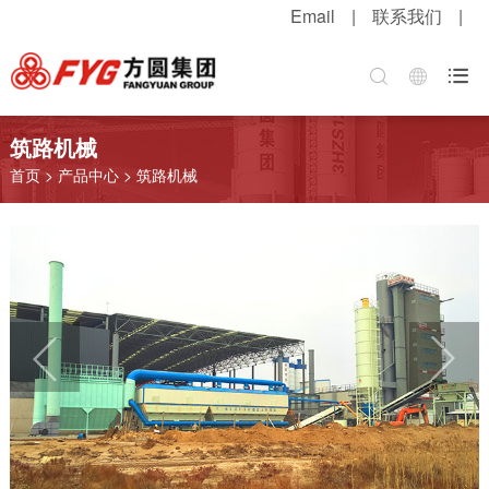
Email
|
联系我们
|
首页
关于方圆
方圆新闻
产品中心
服务中心
招贤纳士

集团介绍
公司新闻
混凝土机械
客户服务
职位招聘
筑路机械
企业文化
媒体报道
升降起重机械
配件服务
简历投递
首页
>
产品中心
>
筑路机械
公司荣誉
视频中心
筑路机械
在线留言
感受方圆
技术实力
视频新闻
桩工机械
网上订购
人才战略
发展战略
新品速递
环卫机械
工程案例
福利待遇
粮油酒业
产品维护
联系我们
行业知识
解决方案