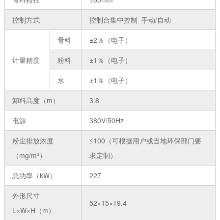
控制方式
控制台集中控制 手动/自动
骨料
±2％（电子）
计量精度
粉料
±1％（电子）
水
±1％（电子）
卸料高度（m）
3.8
电源
380V/50Hz
粉尘排放浓度
≤100（可根据用户或当地环保部门要
（mg/m³）
求定制）
总功率（kW）
227
外形尺寸
52×15×19.4
L×W×H（m）