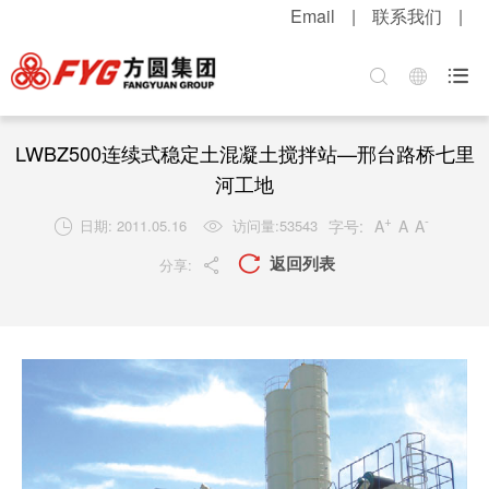
Email
|
联系我们
|
首页
关于方圆
方圆新闻
产品中心
服务中心
招贤纳士

集团介绍
公司新闻
混凝土机械
客户服务
职位招聘
企业文化
媒体报道
升降起重机械
配件服务
简历投递
LWBZ500连续式稳定土混凝土搅拌站—邢台路桥七里
河工地
公司荣誉
视频中心
筑路机械
在线留言
感受方圆
+
-
字号:
A
A
A
日期: 2011.05.16
访问量:
53543


技术实力
视频新闻
桩工机械
网上订购
人才战略
返回列表

分享:

发展战略
新品速递
环卫机械
工程案例
福利待遇
粮油酒业
产品维护
联系我们
行业知识
解决方案