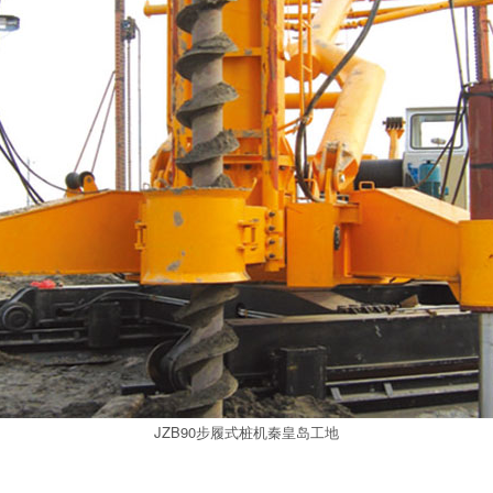
JZB90步履式桩机秦皇岛工地