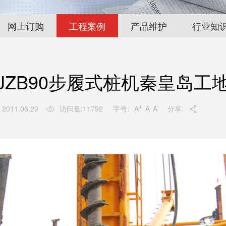
网上订购
工程案例
产品维护
行业知
JZB90步履式桩机秦皇岛工
+
-
字号:
A
A
A
2011.06.29
访问量:
11792
分享:

