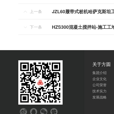
JZL60履带式桩机哈萨克斯坦
上一条

HZS300混凝土搅拌站-施工工
下一条

关于方圆
集团介绍
企业文化
公司荣誉
技术实力
发展战略