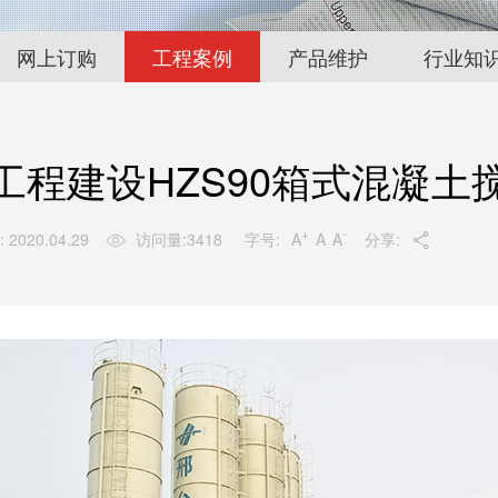
网上订购
工程案例
产品维护
行业知
工程建设HZS90箱式混凝土
+
-
字号:
A
A
A
 2020.04.29
访问量:
3418
分享:

