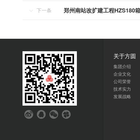
郑州南站改扩建工程HZS180
下一条

关于方圆
集团介绍
企业文化
公司荣誉
技术实力
发展战略