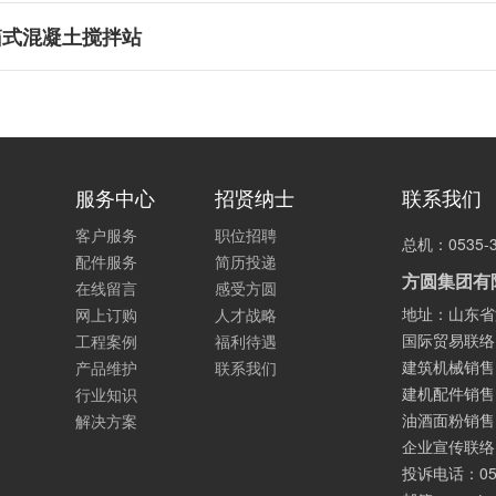
箱式混凝土搅拌站
服务中心
招贤纳士
联系我们
客户服务
职位招聘
总机：0535-3
配件服务
简历投递
方圆集团有
在线留言
感受方圆
地址：山东省
网上订购
人才战略
国际贸易联络：05
工程案例
福利待遇
建筑机械销售：05
产品维护
联系我们
建机配件销售：05
行业知识
油酒面粉销售：05
解决方案
企业宣传联络：0
投诉电话：053