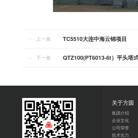
TC5510大连中海云锦项目
上一条

QTZ100(PT6013-6t）平
下一条

关于方圆
集团介绍
企业文化
公司荣誉
技术实力