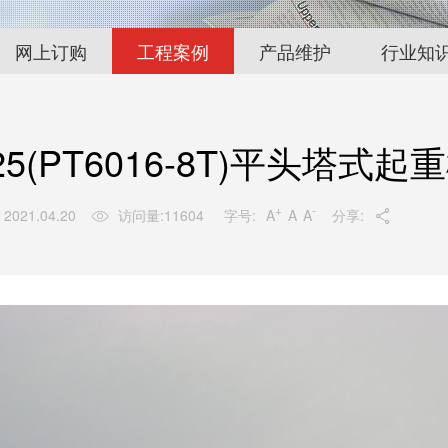
网上订购
工程案例
产品维护
行业知
25(PT6016-8T)平头塔式
+
-
字号:
A
A
A
2021.04.20
访问量:
11604
分享:

