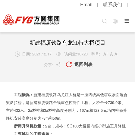
Email
|
联系我们
|
首页
关于方圆
方圆新闻
产品中心
服务中心
招贤纳士

集团介绍
公司新闻
混凝土机械
客户服务
职位招聘
企业文化
媒体报道
升降起重机械
配件服务
简历投递
新建福厦铁路乌龙江特大桥项目
+
-
公司荣誉
视频中心
筑路机械
在线留言
感受方圆
字号:
A
A
A
日期: 2021.12.17
访问量:
10723


返回列表

分享:

技术实力
视频新闻
桩工机械
网上订购
人才战略
发展战略
新品速递
环卫机械
工程案例
福利待遇
工程概况：
新建福厦铁路乌龙江大桥是一座四线高低塔双索面混合
粮油酒业
产品维护
联系我们
梁斜拉桥，是新建福厦铁路全线重点控制性工程。大桥全长739.9米、
行业知识
主跨432米。2#桥柱和3#桥柱高度分别为：167m和128.5m;塔内检修升
降机安装高度分别为78m和50m.
解决方案
所用升降机数量：
2台，规格：SC100大桥桥内维护型施工升降机
主要解决的工程难题：