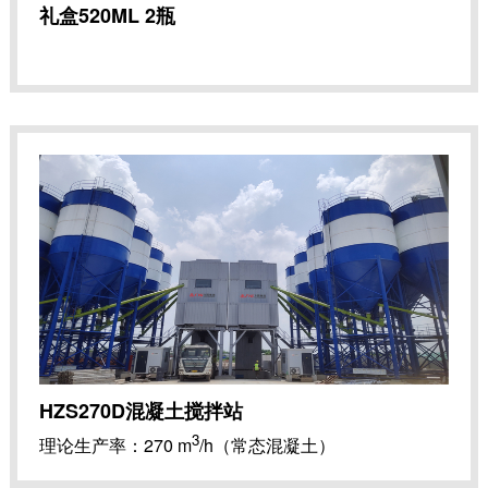
礼盒520ML 2瓶
HZS270D混凝土搅拌站
3
理论生产率：270 m
/h（常态混凝土）
3
主机公称容量：4.5 m