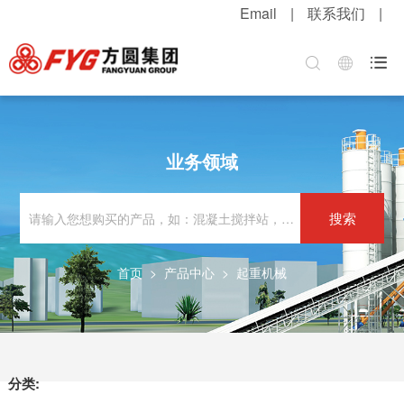
Email
|
联系我们
|
首页
关于方圆
方圆新闻
产品中心
服务中心
招贤纳士

集团介绍
公司新闻
混凝土机械
客户服务
职位招聘
企业文化
媒体报道
升降起重机械
配件服务
简历投递
业务领域
公司荣誉
视频中心
筑路机械
在线留言
感受方圆
技术实力
视频新闻
桩工机械
网上订购
人才战略
搜索
发展战略
新品速递
环卫机械
工程案例
福利待遇
首页
>
产品中心
>
起重机械
粮油酒业
产品维护
联系我们
行业知识
解决方案
分类: