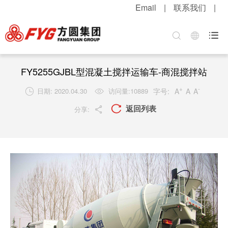
Email
|
联系我们
|
首页
关于方圆
方圆新闻
产品中心
服务中心
招贤纳士

集团介绍
公司新闻
混凝土机械
客户服务
职位招聘
企业文化
媒体报道
升降起重机械
配件服务
简历投递
FY5255GJBL型混凝土搅拌运输车-商混搅拌站
+
-
公司荣誉
视频中心
筑路机械
在线留言
感受方圆
字号:
A
A
A
日期: 2020.04.30
访问量:
10889


返回列表

分享:

技术实力
视频新闻
桩工机械
网上订购
人才战略
发展战略
新品速递
环卫机械
工程案例
福利待遇
粮油酒业
产品维护
联系我们
行业知识
解决方案