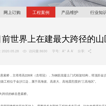
网上订购
工程案例
产品维护
行业知
目前世界上在建最大跨径的山
+
-
字号:
A
A
A
 2020.05.28
访问量:
8630
分享:


桥，主塔塔高228米（含塔冠），为钢筋混凝土门式框架结构，塔顶距金沙江
超级工程位于金沙江边，属于高海拔、高差大、高地震烈度的“三高地区”。
大跨径的峡谷悬索桥。
国建桥技艺的基础上，需要很多创新性工程技术来完成。比如本桥塔柱采用的