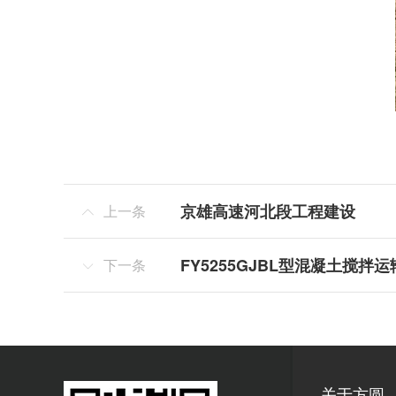
京雄高速河北段工程建设
上一条

FY5255GJBL型混凝土搅拌
下一条

关于方圆